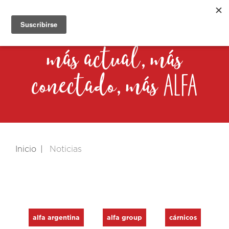
más actual, más
alfa
conectado, más
Inicio
Noticias
alfa argentina
alfa group
cárnicos