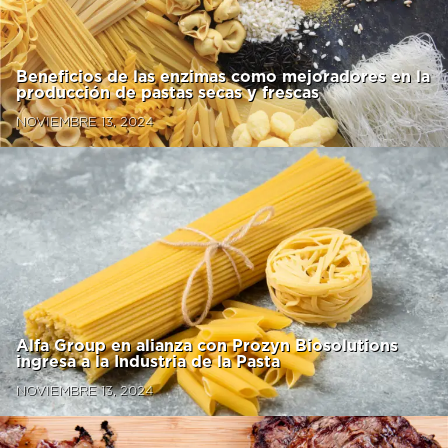
Beneficios de las enzimas como mejoradores en la
producción de pastas secas y frescas
NOVIEMBRE 13, 2024
Alfa Group en alianza con Prozyn Biosolutions
ingresa a la Industria de la Pasta
NOVIEMBRE 13, 2024