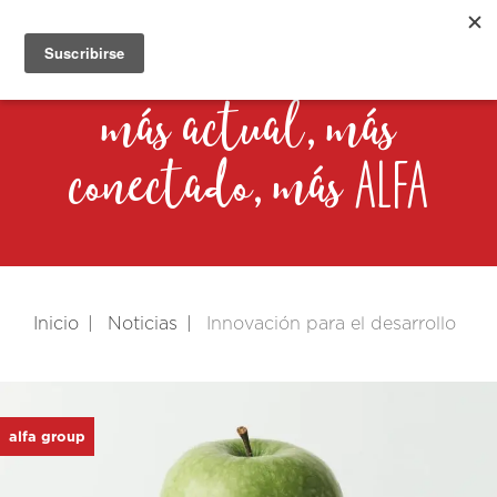
más actual, más
alfa
conectado, más
Inicio
Noticias
Innovación para el desarrollo
alfa group