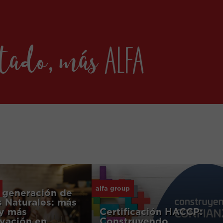
alfa
ctado, más
alfa group
 generación de
 Naturales: más
 y más
Certificación HACCP:
vación en
Construyendo