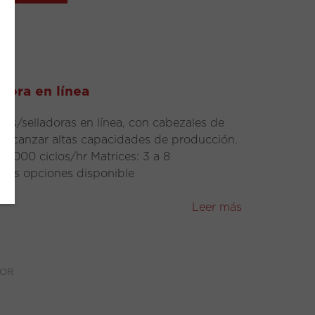
dora en línea
as/selladoras en línea, con cabezales de
 alcanzar altas capacidades de producción.
0.000 ciclos/hr Matrices: 3 a 8
ples opciones disponible
Leer más
OR