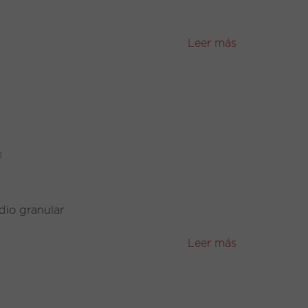
Leer más
R
odio granular
Leer más