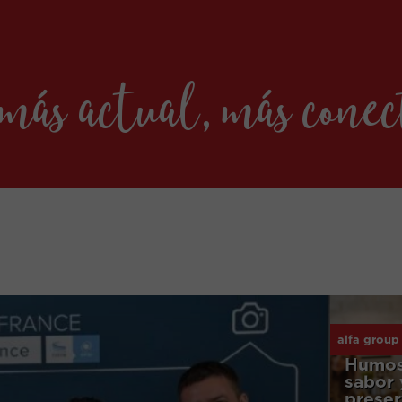
más actual, más cone
alfa group
Nueva
Humos
sabor
preser