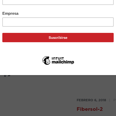
ABRIL 8, 2020
|
POR
Llenadora Sella
Modelos de llenador
llenado capaces de
Producción: hasta 2
envases/ciclo Múlti
FEBRERO 6, 2018
|
P
Fibersol-2