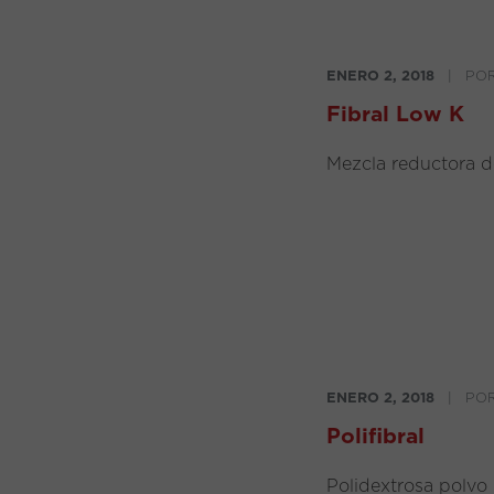
ENERO 2, 2018
|
PO
Fibral Low K
Mezcla reductora de
ENERO 2, 2018
|
PO
Polifibral
Polidextrosa polvo