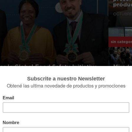
produc
OCTUBRE 
sin categor
Mirad
or la Global Food Safety Initiative
FEBRERO 
alfa group
cárnicos
clientes
eventos
productos
sin categorizar