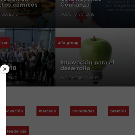
tos cárnicos
Confianza
30, 2018
AGOSTO 30, 2018
izar
alfa group
Innovación para el
a 2018
desarrollo
15, 2018
DICIEMBRE 17, 2017
innovación
mercado
novedades
premios
tendencia