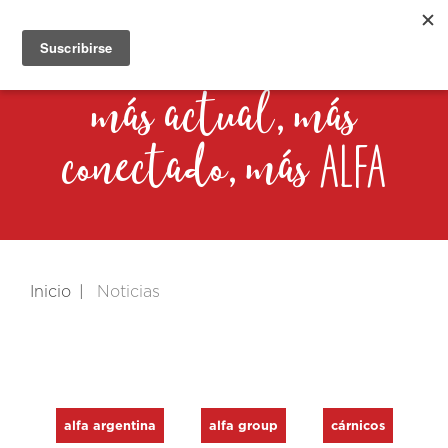
más actual, más
alfa
conectado, más
Inicio
Noticias
alfa argentina
alfa group
cárnicos