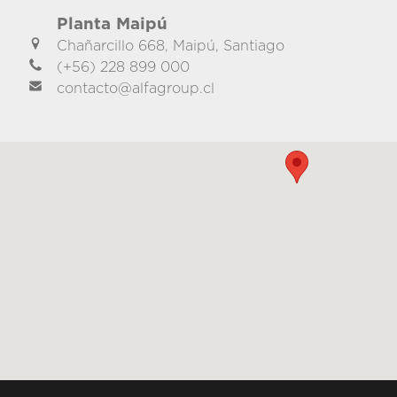
Planta Maipú
Chañarcillo 668, Maipú, Santiago
(+56) 228 899 000
contacto@alfagroup.cl