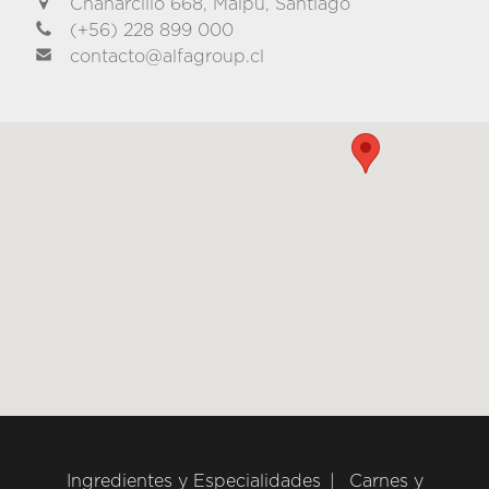
Chañarcillo 668, Maipú, Santiago
(+56) 228 899 000
contacto@alfagroup.cl
Ingredientes y Especialidades
Carnes y